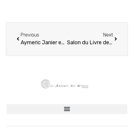
Previous
Next
Aymeric Janier en dédicace à la Librairie du Somail à Saint-Nazaire-d’Aude
Salon du Livre de La Bouilladisse 2025