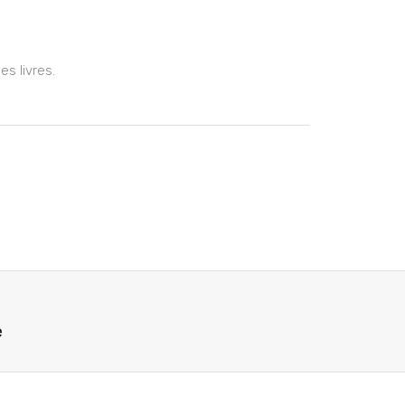
s livres.
e