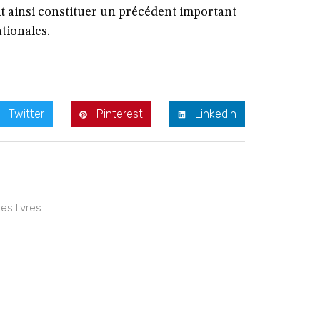
it ainsi constituer un précédent important
tionales.
Twitter
Pinterest
LinkedIn
s livres.