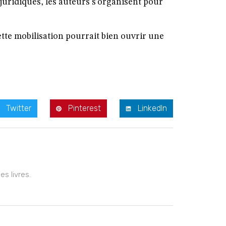
uridiques, les auteurs s’organisent pour
ette mobilisation pourrait bien ouvrir une
Twitter
Pinterest
LinkedIn
s livres.