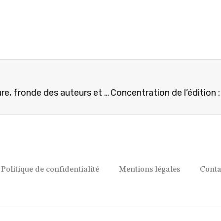
Bolloré et le monde du livre en 2026 : crise majeure, fronde des auteurs et bataille idéologique
Politique de confidentialité
Mentions légales
Conta