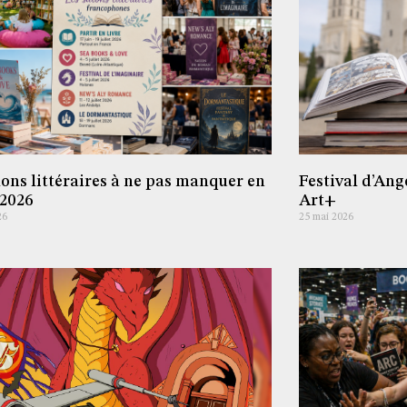
lons littéraires à ne pas manquer en
Festival d’Ang
 2026
Art+
26
25 mai 2026