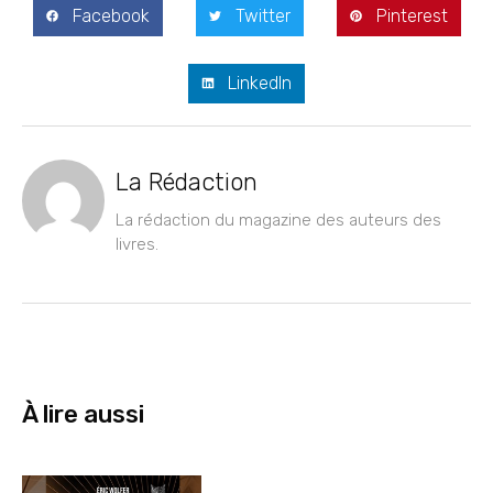
Facebook
Twitter
Pinterest
LinkedIn
La Rédaction
La rédaction du magazine des auteurs des
livres.
À lire aussi